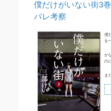
僕だけがいない街3
バレ考察
僕
を
か
の
ま