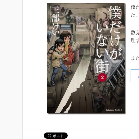
僕
た
数
理
ま