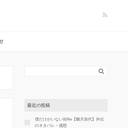
せ

最近の投稿
僕だけがいない街Re【雛月加代】外伝
のネタバレ・感想