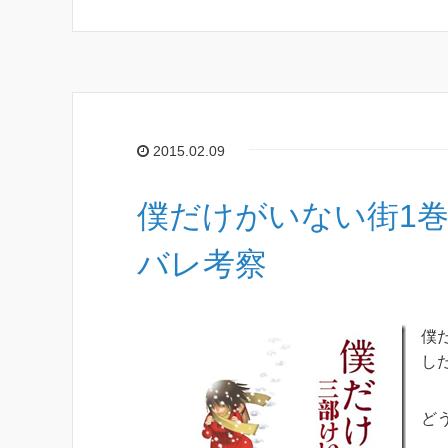
2015.02.09
僕だけがいない街1
バレ考察
僕
し
ど