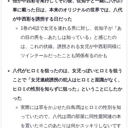
悟が中西彩を尾行してその後、佐知子と一緒に八代の
車に載った日は、本来のオリジナルの世界では、八代
が中西彩を誘拐する日だった
1巻の4話で女児を連れる男に対し、佐知子が『あ
の目の男を…あたしは知っている』と感じたの
は、これの伏線。誘拐される女児が中西彩同様に
ツインテールだったことも関係有るのかも
八代がヒロミを狙ったのは、女児っぽいヒロミを狙う
ことで「女児連続誘拐の犯人はヒロミと面識がなく、
ヒロミの性別を知らずに狙った」ということにしたか
った
実際には罪をかぶせた白鳥潤はヒロミの性別を知
っていたので、八代は潤の部屋に同性愛関連の本
を置いた※このあたりは何かスッキリしないです