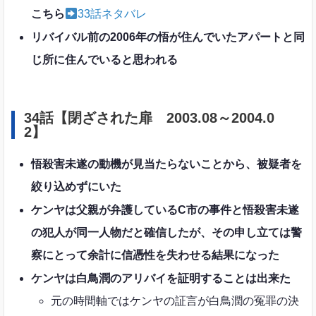
こちら
33話ネタバレ
リバイバル前の2006年の悟が住んでいたアパートと同
じ所に住んでいると思われる
34話【閉ざされた扉 2003.08～2004.0
2】
悟殺害未遂の動機が見当たらないことから、被疑者を
絞り込めずにいた
ケンヤは父親が弁護しているC市の事件と悟殺害未遂
の犯人が同一人物だと確信したが、その申し立ては警
察にとって余計に信憑性を失わせる結果になった
ケンヤは白鳥潤のアリバイを証明することは出来た
元の時間軸ではケンヤの証言が白鳥潤の冤罪の決