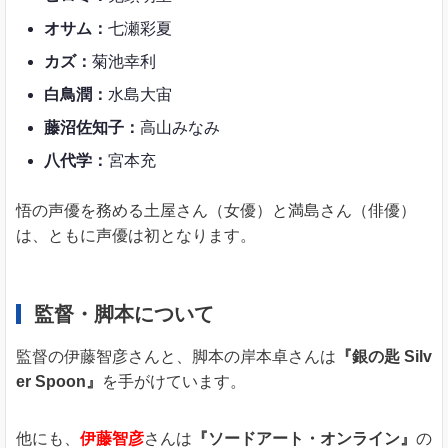
オサム：
七瀬彩夏
カズ：
菊池幸利
白鳥潤：
水島大宙
藤沼佐知子：
高山みなみ
八代学：
宮本充
悟の声優を務める土屋さん（女優）と満島さん（俳優）
は、ともに声優は初となります。
監督・脚本について
監督の伊藤智彦さんと、脚本の岸本卓さんは
『銀の匙 Silv
er Spoon』
を手がけています。
他にも、
伊藤智彦
さんは
『ソードアート・オンライン』
の