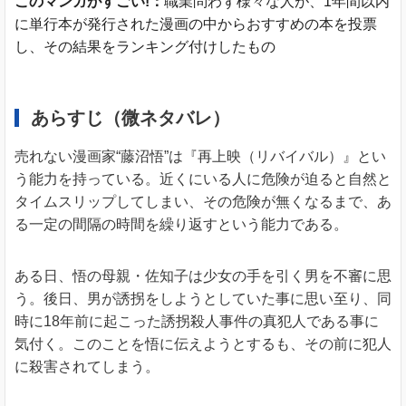
このマンガがすごい!：
職業問わず様々な人が、1年間以内
に単行本が発行された漫画の中からおすすめの本を投票
し、その結果をランキング付けしたもの
あらすじ（微ネタバレ）
売れない漫画家“藤沼悟”は『再上映（リバイバル）』とい
う能力を持っている。近くにいる人に危険が迫ると自然と
タイムスリップしてしまい、その危険が無くなるまで、あ
る一定の間隔の時間を繰り返すという能力である。
ある日、悟の母親・佐知子は少女の手を引く男を不審に思
う。後日、男が誘拐をしようとしていた事に思い至り、同
時に18年前に起こった誘拐殺人事件の真犯人である事に
気付く。このことを悟に伝えようとするも、その前に犯人
に殺害されてしまう。