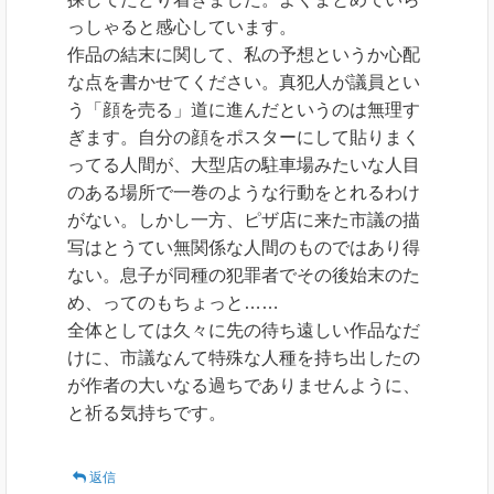
っしゃると感心しています。
作品の結末に関して、私の予想というか心配
な点を書かせてください。真犯人が議員とい
う「顔を売る」道に進んだというのは無理す
ぎます。自分の顔をポスターにして貼りまく
ってる人間が、大型店の駐車場みたいな人目
のある場所で一巻のような行動をとれるわけ
がない。しかし一方、ピザ店に来た市議の描
写はとうてい無関係な人間のものではあり得
ない。息子が同種の犯罪者でその後始末のた
め、ってのもちょっと……
全体としては久々に先の待ち遠しい作品なだ
けに、市議なんて特殊な人種を持ち出したの
が作者の大いなる過ちでありませんように、
と祈る気持ちです。
返信