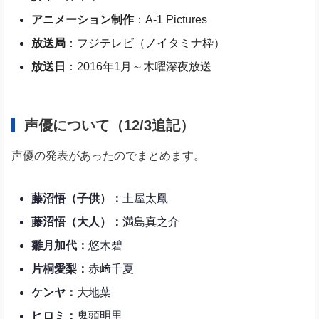
アニメーション制作
：A-1 Pictures
放送局
：フジテレビ（ノイタミナ枠）
放送日
：2016年1月～木曜深夜放送
声優について（12/3追記）
声優の発表があったのでまとめます。
藤沼悟（子供）：
土屋太鳳
藤沼悟（大人）：
満島真之介
雛月加代：
悠木碧
片桐愛梨：
赤﨑千夏
ケンヤ：
大地葉
ヒロミ：
鬼頭明里